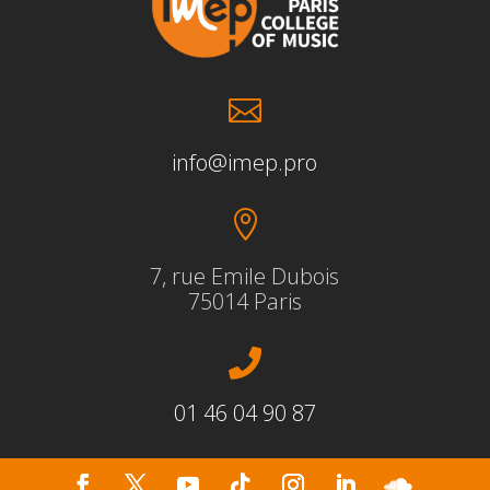

info@imep.pro

7, rue Emile Dubois
75014 Paris

01 46 04 90 87